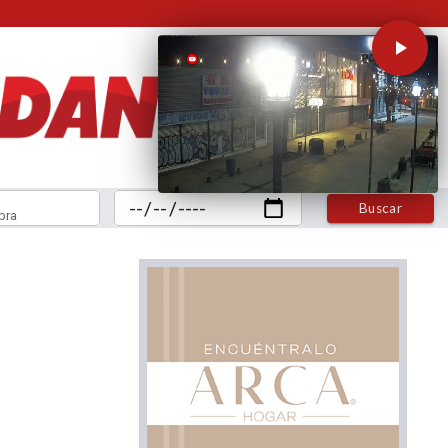
Buscar
bra