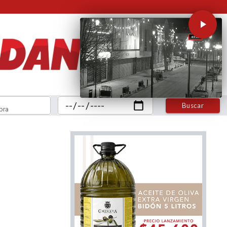
Buscar
bra