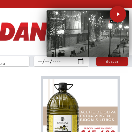
Buscar
bra