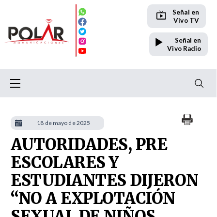
Señal en
Vivo TV
Señal en
Vivo Radio
18 de mayo de 2025
AUTORIDADES, PRE
ESCOLARES Y
ESTUDIANTES DIJERON
“NO A EXPLOTACIÓN
SEXUAL DE NIÑOS,