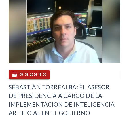
08-08-2026 15:00
SEBASTIÁN TORREALBA: EL ASESOR
CO
RA
DE PRESIDENCIA A CARGO DE LA
IN
PA
IMPLEMENTACIÓN DE INTELIGENCIA
AR
ARTIFICIAL EN EL GOBIERNO
AR