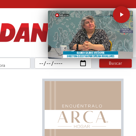
Buscar
bra