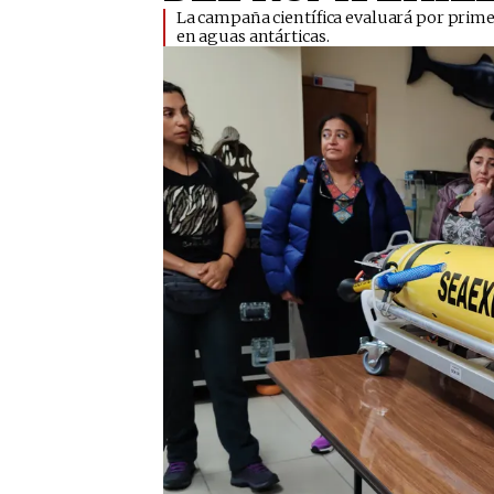
​La campaña científica evaluará por prime
en aguas antárticas.