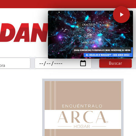
Buscar
bra