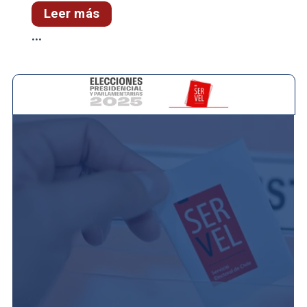
Leer más
...