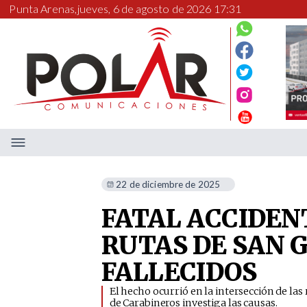
Punta Arenas,
jueves, 6 de agosto de 2026 17:31
22 de diciembre de 2025
FATAL ACCIDEN
RUTAS DE SAN 
FALLECIDOS
​El hecho ocurrió en la intersección de la
de Carabineros investiga las causas.