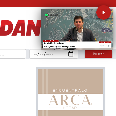
Buscar
bra