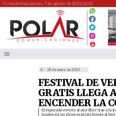
Punta Arenas,
viernes, 7 de agosto de 2026 12:10
28 de enero de 2025
FESTIVAL DE V
GRATIS LLEGA 
ENCENDER LA 
​El esperado evento al aire libre trae a la
locales en un show gratuito frente al Est