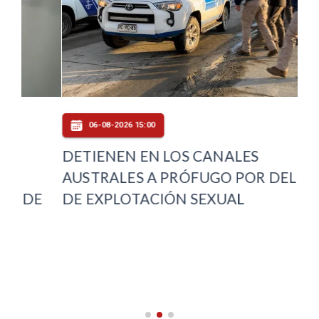
06-08-2026 15:00
DETIENEN EN LOS CANALES
FI
AUSTRALES A PRÓFUGO POR DELITO
AU
E
DE EXPLOTACIÓN SEXUAL
CA
DE
IN
MA