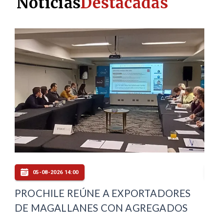
Noticias
Destacadas
05-08-2026 14:00
PROCHILE REÚNE A EXPORTADORES
PU
DE MAGALLANES CON AGREGADOS
OF