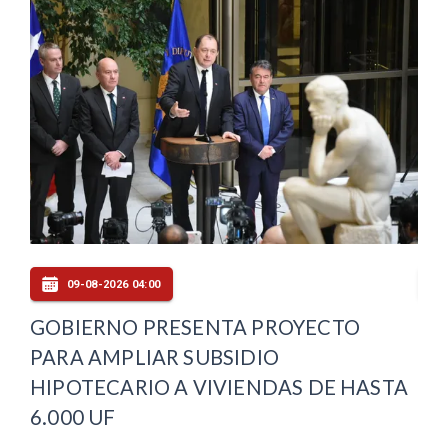
09-08-2026 04:00
GOBIERNO PRESENTA PROYECTO
CO
PARA AMPLIAR SUBSIDIO
PA
HIPOTECARIO A VIVIENDAS DE HASTA
CO
6.000 UF
MA