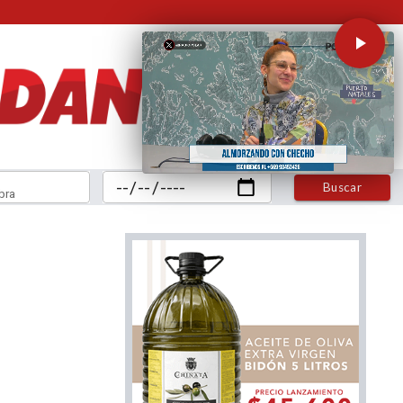
Buscar
bra