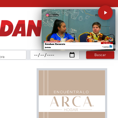
Buscar
bra