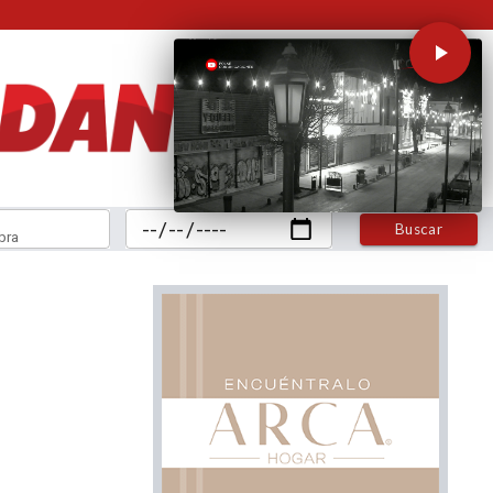
Buscar
bra