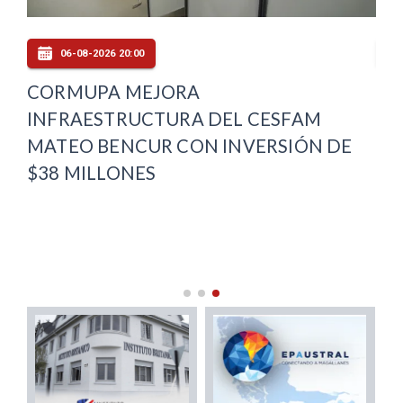
06-08-2026 20:00
E
CORMUPA MEJORA
PL
INFRAESTRUCTURA DEL CESFAM
DE
MATEO BENCUR CON INVERSIÓN DE
OT
$38 MILLONES
MA