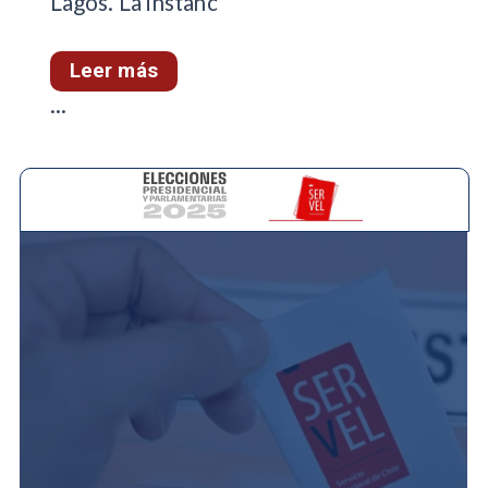
Lagos. La instanc
Leer más
...