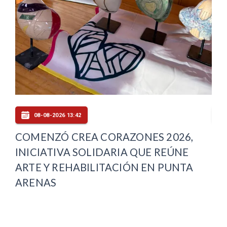
08-08-2026 13:42
COMENZÓ CREA CORAZONES 2026,
CO
INICIATIVA SOLIDARIA QUE REÚNE
JU
A
ARTE Y REHABILITACIÓN EN PUNTA
EX
ARENAS
LA