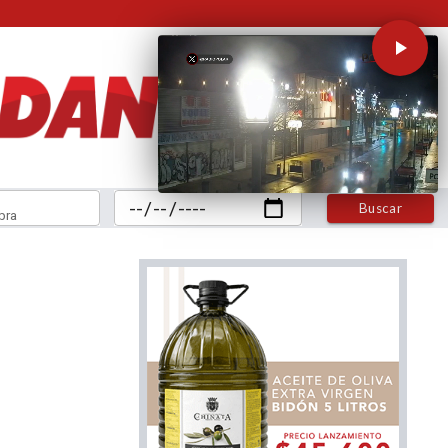
Buscar
bra