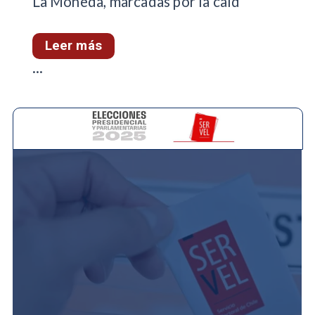
La Moneda, marcadas por la caíd
Leer más
...