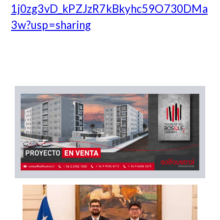
1j0zg3vD_kPZJzR7kBkyhc59O730DMa
3w?usp=sharing