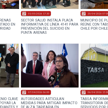
01/05/2026 17:30
20/04/2026 07:0
ARENAS
SECTOR SALUD INSTALA PLACA
MUNICIPIO DE P
NTADO EN
INFORMATIVA DE LÍNEA 4141 PARA
REÚNE CON TAB
URIDAD
PREVENCIÓN DEL SUICIDIO EN
CHILE POR CHIL
PUNTA ARENAS
07/04/2026 06:00
06/04/2026 15:0
NIO CLAVE
AUTORIDADES ARTICULAN
TABSA INFORMA
POYAR LA
MEDIDAS PARA MITIGAR IMPACTO
TRANSITORIA DE
UDIANTES Y
DE ALZA TARIFARIA EN
SERVICIOS POR 