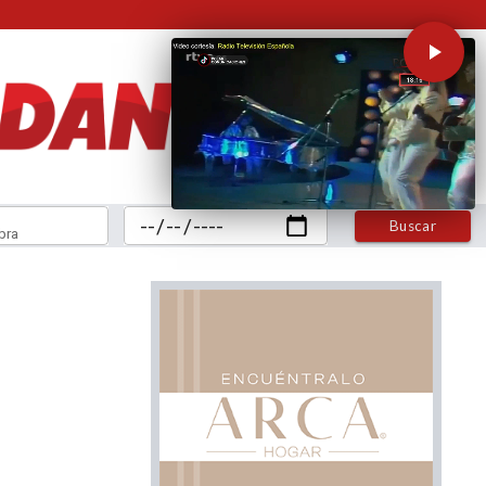
Buscar
bra