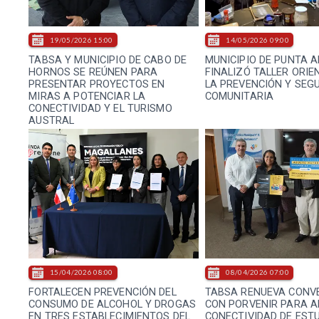
19/05/2026 15:00
14/05/2026 09:00
TABSA Y MUNICIPIO DE CABO DE
MUNICIPIO DE PUNTA 
HORNOS SE REÚNEN PARA
FINALIZÓ TALLER ORIE
PRESENTAR PROYECTOS EN
LA PREVENCIÓN Y SEG
MIRAS A POTENCIAR LA
COMUNITARIA
CONECTIVIDAD Y EL TURISMO
AUSTRAL
15/04/2026 08:00
08/04/2026 07:00
FORTALECEN PREVENCIÓN DEL
TABSA RENUEVA CONVE
CONSUMO DE ALCOHOL Y DROGAS
CON PORVENIR PARA A
EN TRES ESTABLECIMIENTOS DEL
CONECTIVIDAD DE EST