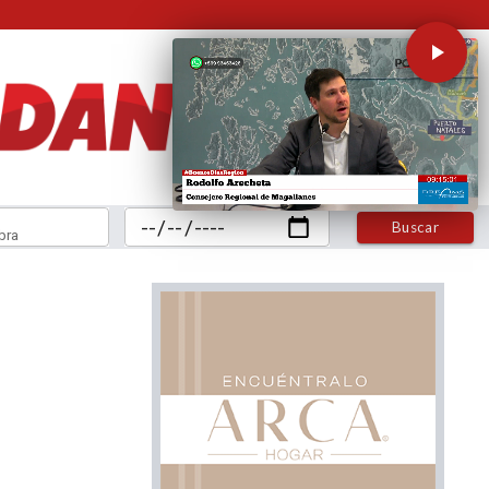
Buscar
bra