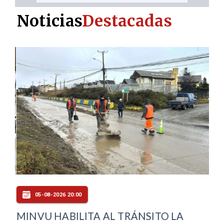
Noticias
Destacadas
05-08-2026 20:00
LA
MINVU HABILITA AL TRÁNSITO LA
PU