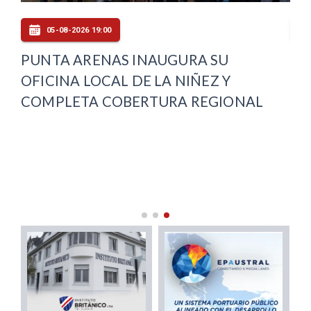
05-08-2026 19:00
PUNTA ARENAS INAUGURA SU
FI
OFICINA LOCAL DE LA NIÑEZ Y
AU
COMPLETA COBERTURA REGIONAL
CA
DE
IN
MA