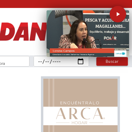
Buscar
bra