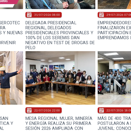
31/07/2026 08:00
29/07/2026 07:0
 SERCOTEC
DELEGADA PRESIDENCIAL
EMPRENDEDORE
ARA
REGIONAL, DELEGADOS
FINALIZARON E
S Y NUEVAS
PRESIDENCIALES PROVINCIALES Y
PARTICIPACIÓN
100% DE LOS SEREMIS DAN
EMPRENDAMOS D
ORVENIR
NEGATIVO EN TEST DE DROGAS DE
PELO
22/07/2026 22:00
22/07/2026 18:0
ISAN
MESA REGIONAL MUJER, MINERÍA
MÁS DE 400 TR
TICA Y
Y ENERGÍA REALIZA SU PRIMERA
POSTULARON A 
AL
SESIÓN 2026 AMPLIADA CON
JUVENIL: CONOC