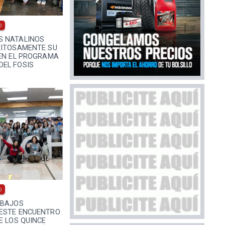
0
S NATALINOS
XITOSAMENTE SU
 EN EL PROGRAMA
EL FOSIS
0
ABAJOS
ESTE ENCUENTRO
E LOS QUINCE