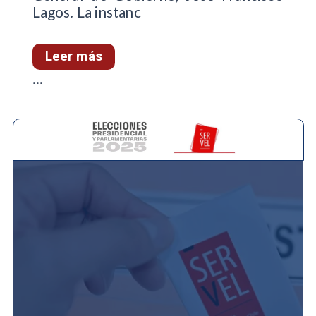
Lagos. La instanc
Leer más
...