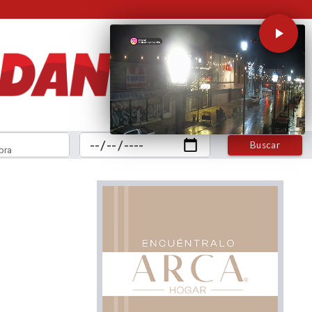
Buscar
bra