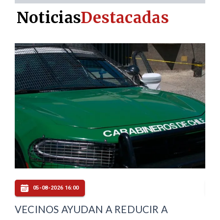
Noticias
Destacadas
05-08-2026 16:00
VECINOS AYUDAN A REDUCIR A
MI