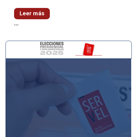
Leer más
...