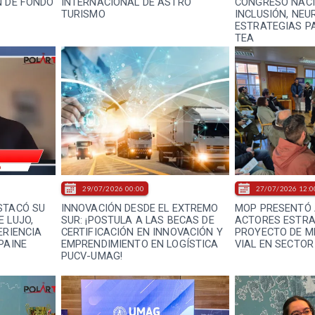
N DE FONDO
INTERNACIONAL DE ASTRO
CONGRESO NACI
TURISMO
INCLUSIÓN, NEU
ESTRATEGIAS PA
TEA
29/07/2026 00:00
27/07/2026 12:0
STACÓ SU
INNOVACIÓN DESDE EL EXTREMO
MOP PRESENTÓ 
 LUJO,
SUR: ¡POSTULA A LAS BECAS DE
ACTORES ESTRA
ERIENCIA
CERTIFICACIÓN EN INNOVACIÓN Y
PROYECTO DE 
PAINE
EMPRENDIMIENTO EN LOGÍSTICA
VIAL EN SECTO
PUCV-UMAG!