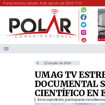
Punta Arenas,
sábado, 8 de agosto de 2026 7:33
23 de julio de 2024
UMAG TV ESTRE
DOCUMENTAL S
CIENTÍFICO EN 
​En la expedición participaron estudiantes