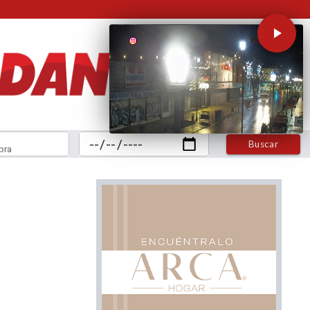
Buscar
bra