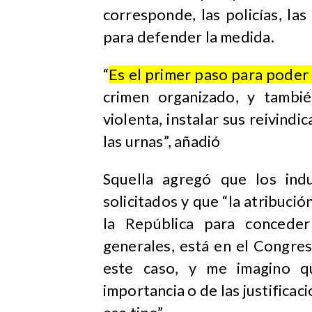
corresponde, las policías, las
para defender la medida.
“
Es el primer paso para poder 
crimen organizado, y tambi
violenta, instalar sus reivind
las urnas”, añadió
Squella agregó que los ind
solicitados y que “la atribució
la República para conceder 
generales, está en el Congre
este caso, y me imagino q
importancia o de las justifica