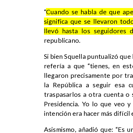
“
Cuando se habla de que apen
significa que se llevaron tod
llevó hasta los seguidores d
republicano.
Si bien Squella puntualizó que
refería a que “tienes, en es
llegaron precisamente por trat
la República a seguir esa 
traspasarlos a otra cuenta o
Presidencia. Yo lo que veo y
intención era hacer más difícil e
Asismismo, añadió que: “Es u