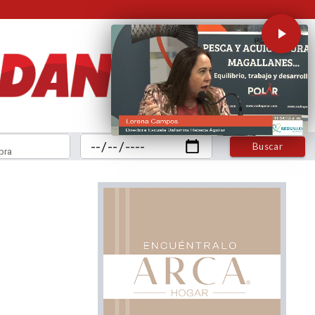
Buscar
bra