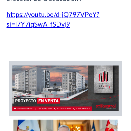
https://youtu.be/d-jQ797VPeY?
si=I7Y7iqSwA_fSDvj9