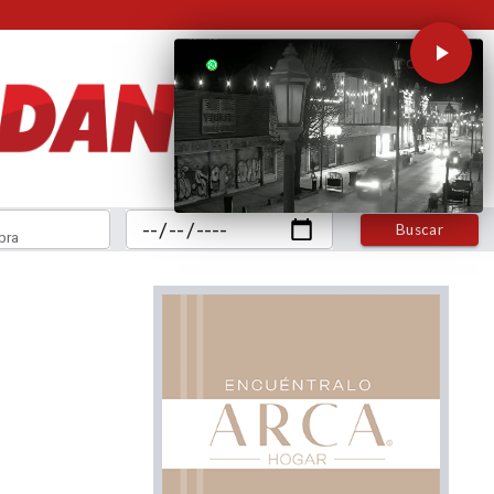
Buscar
bra