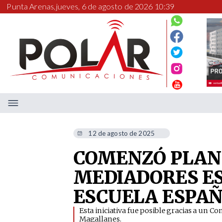
Punta Arenas,
jueves, 6 de agosto de 2026 10:39
12 de agosto de 2025
COMENZÓ PLAN 
MEDIADORES ES
ESCUELA ESPA
​Esta iniciativa fue posible gracias a un
Magallanes.