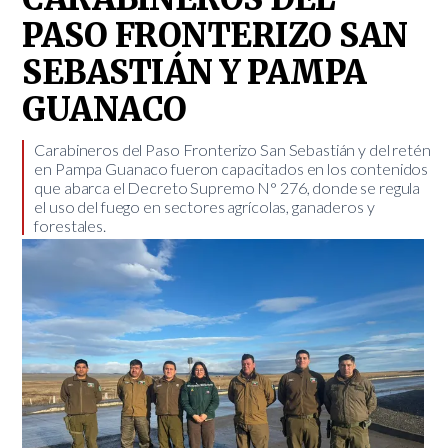
PASO FRONTERIZO SAN
SEBASTIÁN Y PAMPA
GUANACO
​Carabineros del Paso Fronterizo San Sebastián y del retén
en Pampa Guanaco fueron capacitados en los contenidos
que abarca el Decreto Supremo N° 276, donde se regula
el uso del fuego en sectores agrícolas, ganaderos y
forestales.