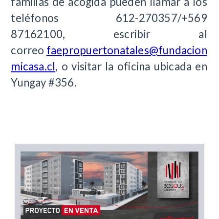
familias de acogida pueden llamar a los
teléfonos 612-270357/+569
87162100, escribir al
correo
faepropuertonatales@fundacion
micasa.cl
, o visitar la oficina ubicada en
Yungay #356.