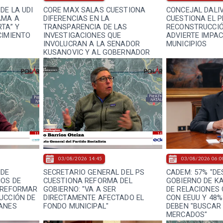
DE LA UDI
CORE MAX SALAS CUESTIONA
CONCEJAL DALI
AMA A
DIFERENCIAS EN LA
CUESTIONA EL P
TA” Y
TRANSPARENCIA DE LAS
RECONSTRUCCIÓ
CIMIENTO
INVESTIGACIONES QUE
ADVIERTE IMPAC
INVOLUCRAN A LA SENADOR
MUNICIPIOS
KUSANOVIC Y AL GOBERNADOR
FLIES
03/08/2026 14:45
03/08/2026 06:0
IDE
SECRETARIO GENERAL DEL PS
CADEM: 57% "DE
OS DE
CUESTIONA REFORMA DEL
GOBIERNO DE K
 REFORMAR
GOBIERNO: "VA A SER
DE RELACIONES
UCCIÓN DE
DIRECTAMENTE AFECTADO EL
CON EEUU Y 48%
ANES
FONDO MUNICIPAL"
DEBEN "BUSCAR
MERCADOS"