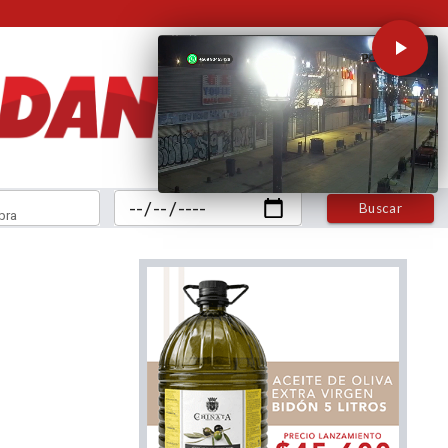
Buscar
bra