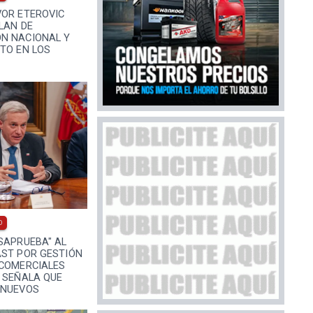
VOR ETEROVIC
LAN DE
N NACIONAL Y
TO EN LOS
0
SAPRUEBA" AL
AST POR GESTIÓN
 COMERCIALES
 SEÑALA QUE
 NUEVOS