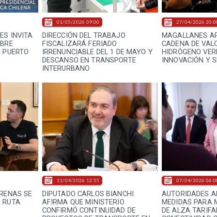
01/05/2026 09:00
27/04/2026 20:0
ES INVITA
DIRECCIÓN DEL TRABAJO
MAGALLANES AP
OBRE
FISCALIZARÁ FERIADO
CADENA DE VAL
N PUERTO
IRRENUNCIABLE DEL 1 DE MAYO Y
HIDRÓGENO VER
DESCANSO EN TRANSPORTE
INNOVACIÓN Y 
INTERURBANO
11/04/2026 12:55
07/04/2026 06:0
ARENAS SE
DIPUTADO CARLOS BIANCHI
AUTORIDADES A
 RUTA
AFIRMA QUE MINISTERIO
MEDIDAS PARA 
CONFIRMÓ CONTINUIDAD DE
DE ALZA TARIFA