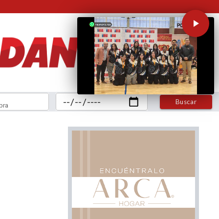
Buscar
bra