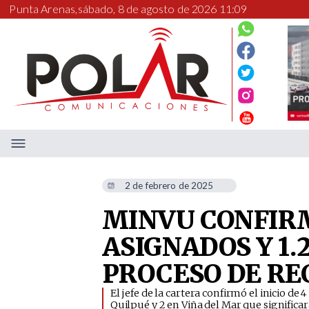
Punta Arenas,
sábado, 8 de agosto de 2026 11:09
2 de febrero de 2025
MINVU CONFIRM
ASIGNADOS Y 1.
PROCESO DE R
El jefe de la cartera confirmó el inicio d
Quilpué y 2 en Viña del Mar que significa