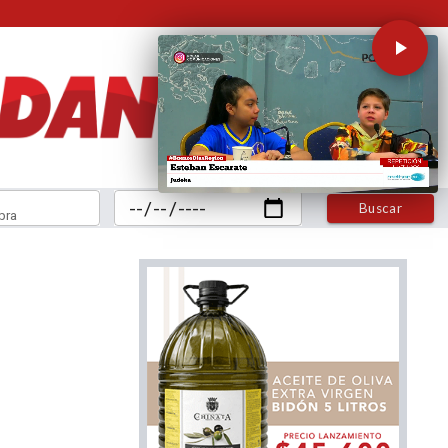
Buscar
bra