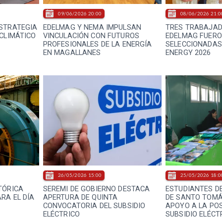
09/06/2026 20:00
08/06/2026 21:0
STRATEGIA
EDELMAG Y NEMA IMPULSAN
TRES TRABAJAD
 CLIMÁTICO
VINCULACIÓN CON FUTUROS
EDELMAG FUER
PROFESIONALES DE LA ENERGÍA
SELECCIONADAS
EN MAGALLANES
ENERGY 2026
26/05/2026 15:00
25/05/2026 18:0
TÓRICA
SEREMI DE GOBIERNO DESTACA
ESTUDIANTES DE
RA EL DÍA
APERTURA DE QUINTA
DE SANTO TOMÁ
CONVOCATORIA DEL SUBSIDIO
APOYO A LA PO
ELÉCTRICO
SUBSIDIO ELÉCT