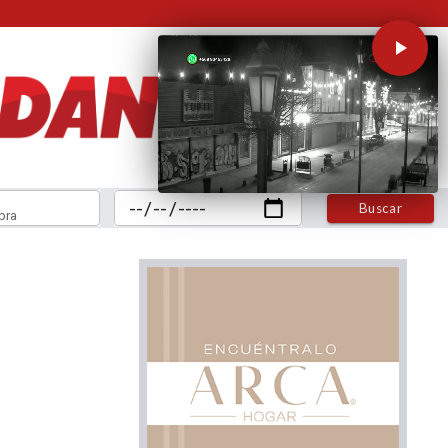
Buscar
bra