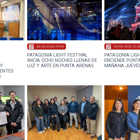
26/06/2026 04:00
24/06/2026 21:0
PATAGONIA LIGHT FESTIVAL
PATAGONIA LIGH
INICIA OCHO NOCHES LLENAS DE
ENCIENDE PUNT
 Y
LUZ Y ARTE EN PUNTA ARENAS
MAÑANA JUEVE
IENTES
S