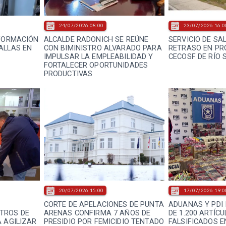
24/07/2026 08:00
23/07/2026 16:0
NFORMACIÓN
ALCALDE RADONICH SE REÚNE
SERVICIO DE SA
ALLAS EN
CON BIMINISTRO ALVARADO PARA
RETRASO EN PR
IMPULSAR LA EMPLEABILIDAD Y
CECOSF DE RÍO 
FORTALECER OPORTUNIDADES
PRODUCTIVAS
20/07/2026 15:00
17/07/2026 19:0
CORTE DE APELACIONES DE PUNTA
ADUANAS Y PDI
TROS DE
ARENAS CONFIRMA 7 AÑOS DE
DE 1.200 ARTÍC
A AGILIZAR
PRESIDIO POR FEMICIDIO TENTADO
FALSIFICADOS 