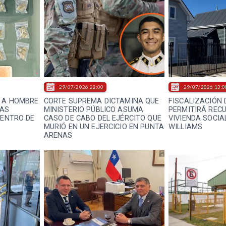
29/07/2026 22:00
29/07/2026 13:0
E A HOMBRE
CORTE SUPREMA DICTAMINA QUE
FISCALIZACIÓN 
RAS
MINISTERIO PÚBLICO ASUMA
PERMITIRÁ REC
CENTRO DE
CASO DE CABO DEL EJÉRCITO QUE
VIVIENDA SOCIA
MURIÓ EN UN EJERCICIO EN PUNTA
WILLIAMS
ARENAS