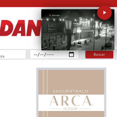
Buscar
bra