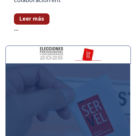
Leer más
...