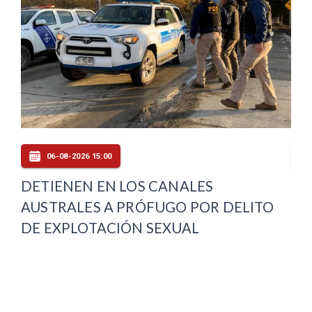
06-08-2026 15:00
DETIENEN EN LOS CANALES
SL
AUSTRALES A PRÓFUGO POR DELITO
ED
E
DE EXPLOTACIÓN SEXUAL
AC
ES
PR