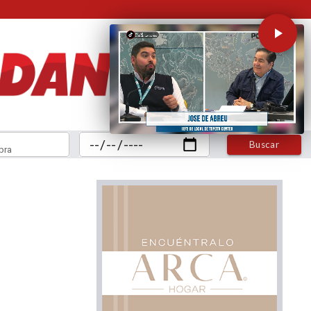
Buscar
bra