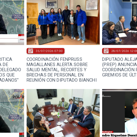
31/07/2026 07:00
28/07/2026 12:0
ITICA
COORDINACIÓN FENPRUSS
DIPUTADO ALEJ
A DE
MAGALLANES ALERTA SOBRE
(P.REP) ANUNCI
 DELEGADO
SALUD MENTAL, RECORTES Y
COORDINACIÓN
COS QUE
BRECHAS DE PERSONAL EN
GREMIOS DE ÚL
DADANOS"
REUNIÓN CON DIPUTADO BIANCHI