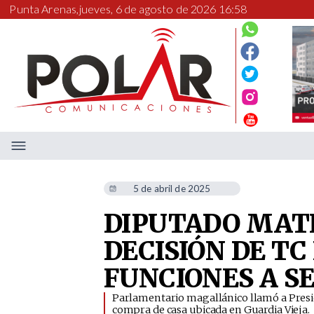
Punta Arenas,
jueves, 6 de agosto de 2026 16:58
5 de abril de 2025
DIPUTADO MAT
DECISIÓN DE TC
FUNCIONES A S
​Parlamentario magallánico llamó a Presi
compra de casa ubicada en Guardia Vieja.