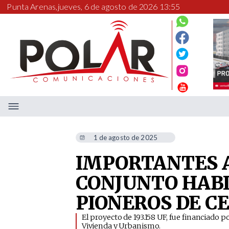
Punta Arenas,
jueves, 6 de agosto de 2026 13:55
1 de agosto de 2025
IMPORTANTES A
CONJUNTO HABI
PIONEROS DE C
​El proyecto de 193.158 UF, fue financiado
Vivienda y Urbanismo.