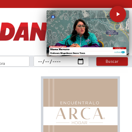
Buscar
bra