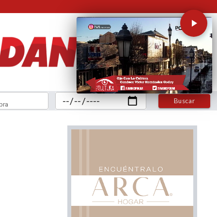
Buscar
bra