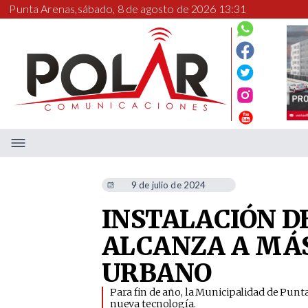
Punta Arenas,
sábado, 8 de agosto de 2026 13:31
9 de julio de 2024
INSTALACIÓN D
ALCANZA A MÁS
URBANO
​Para fin de año, la Municipalidad de Pu
nueva tecnología.