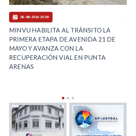
05-08-2026 19:00
PUNTA ARENAS INAUGURA SU
VE
OFICINA LOCAL DE LA NIÑEZ Y
DE
COMPLETA COBERTURA REGIONAL
VI
PU