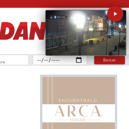
Buscar
bra