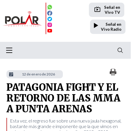
Señal en
Vivo TV
Señal en
Vivo Radio
12 de enero de 2026
PATAGONIA FIGHT Y EL
RETORNO DE LAS MMA
A PUNTA ARENAS
​Esta vez, el regreso fue sobre una nueva jaula hexagonal,
bastante más grande e imponente que la que vimos en