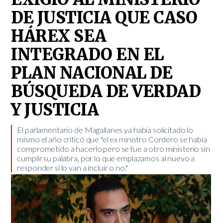
DE JUSTICIA QUE CASO
HÁREX SEA
INTEGRADO EN EL
PLAN NACIONAL DE
BÚSQUEDA DE VERDAD
Y JUSTICIA
​El parlamentario de Magallanes ya había solicitado lo
mismo el año criticó que "el ex ministro Cordero se había
comprometido a hacerlo pero se fue a otro ministerio sin
cumplir su palabra, por lo que emplazamos al nuevo a
responder si lo van a incluir o no."