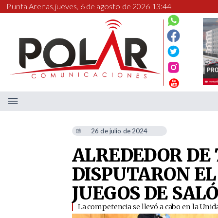
Punta Arenas,
jueves, 6 de agosto de 2026 13:44
26 de julio de 2024
ALREDEDOR DE 
DISPUTARON E
JUEGOS DE SAL
​La competencia se llevó a cabo en la Uni