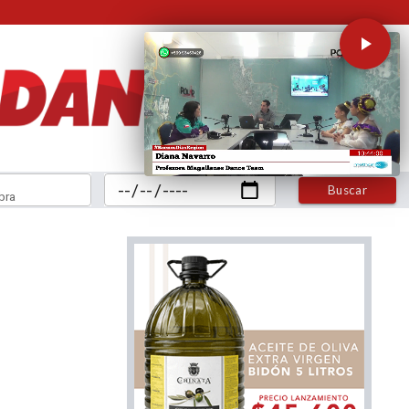
Buscar
bra